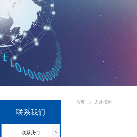
首页
ꄲ
人才招聘
联系我们
联系我们