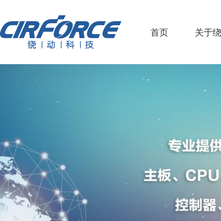
首页
关于